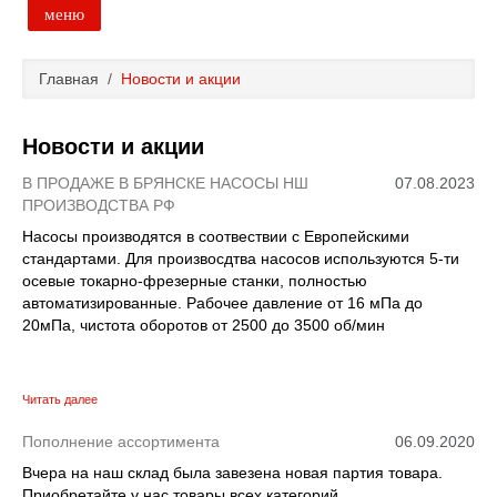
меню
Главная
Главная
/
Новости и акции
Основной каталог товаров
Новости и акции
Доставка и оплата
В ПРОДАЖЕ В БРЯНСКЕ НАСОСЫ НШ
07.08.2023
ПРОИЗВОДСТВА РФ
Контакты
Насосы производятся в соотвествии с Европейскими
стандартами. Для произвосдтва насосов используются 5-ти
осевые токарно-фрезерные станки, полностью
Новости и акции
автоматизированные. Рабочее давление от 16 мПа до
20мПа, чистота оборотов от 2500 до 3500 об/мин
Читать далее
Пополнение ассортимента
06.09.2020
Вчера на наш склад была завезена новая партия товара.
Приобретайте у нас товары всех категорий.