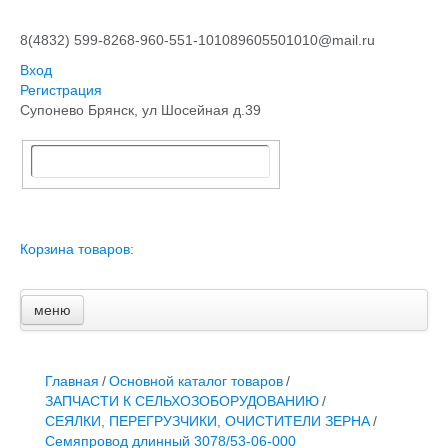
8(4832) 599-826
8-960-551-1010
89605501010@mail.ru
Вход
Регистрация
Супонево Брянск, ул Шосейная д.39
Корзина товаров:
меню
Главная
Основной каталог товаров
ЗАПЧАСТИ К АВТОТРАКТОРНОЙ ТЕХНИКЕ
Главная
/
Основной каталог товаров
/
СТАРТЕРЫ, ГЕНЕРАТОРЫ
ЗАПЧАСТИ К СЕЛЬХОЗОБОРУДОВАНИЮ
/
АККУМУЛЯТОРЫ,РЕМНИ,МАНЖЕТЫ, РВД И ДРУГОЕ
СЕЯЛКИ, ПЕРЕГРУЗЧИКИ, ОЧИСТИТЕЛИ ЗЕРНА
/
ЗАПЧАСТИ К СЕЛЬХОЗОБОРУДОВАНИЮ
Семяпровод длинный 3078/53-06-000