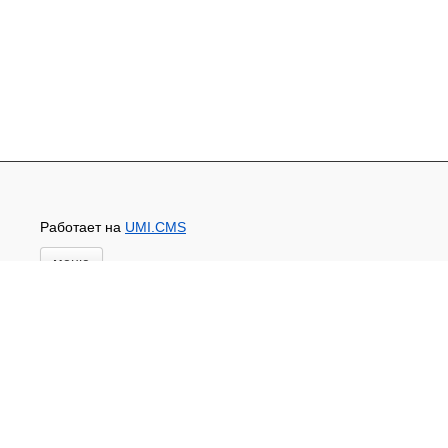
Работает на
UMI.CMS
меню
Главная
Основной каталог товаров
ЗАПЧАСТИ К АВТОТРАКТОРНОЙ ТЕХНИКЕ
СТАРТЕРЫ, ГЕНЕРАТОРЫ
АККУМУЛЯТОРЫ,РЕМНИ,МАНЖЕТЫ, РВД И
ДРУГОЕ
ЗАПЧАСТИ К СЕЛЬХОЗОБОРУДОВАНИЮ
Доставка и оплата
Контакты