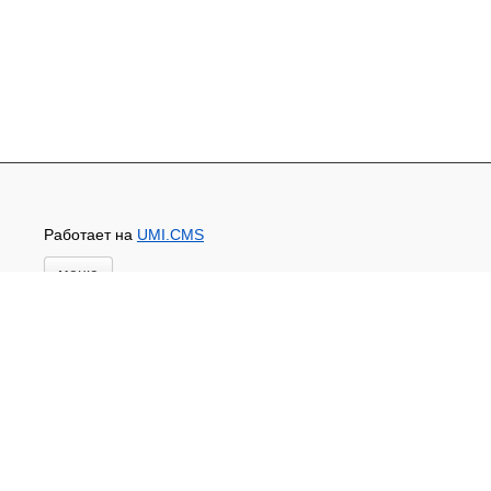
Работает на
UMI.CMS
меню
Главная
Основной каталог товаров
ЗАПЧАСТИ К АВТОТРАКТОРНОЙ ТЕХНИКЕ
СТАРТЕРЫ, ГЕНЕРАТОРЫ
АККУМУЛЯТОРЫ,РЕМНИ,МАНЖЕТЫ, РВД И
ДРУГОЕ
ЗАПЧАСТИ К СЕЛЬХОЗОБОРУДОВАНИЮ
Доставка и оплата
Контакты