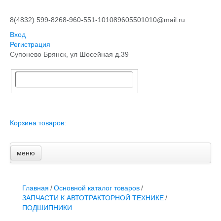
8(4832) 599-826
8-960-551-1010
89605501010@mail.ru
Вход
Регистрация
Супонево Брянск, ул Шосейная д.39
Корзина товаров:
меню
Главная
Основной каталог товаров
ЗАПЧАСТИ К АВТОТРАКТОРНОЙ ТЕХНИКЕ
Главная
/
Основной каталог товаров
/
СТАРТЕРЫ, ГЕНЕРАТОРЫ
ЗАПЧАСТИ К АВТОТРАКТОРНОЙ ТЕХНИКЕ
/
АККУМУЛЯТОРЫ,РЕМНИ,МАНЖЕТЫ, РВД И ДРУГОЕ
ПОДШИПНИКИ
ЗАПЧАСТИ К СЕЛЬХОЗОБОРУДОВАНИЮ